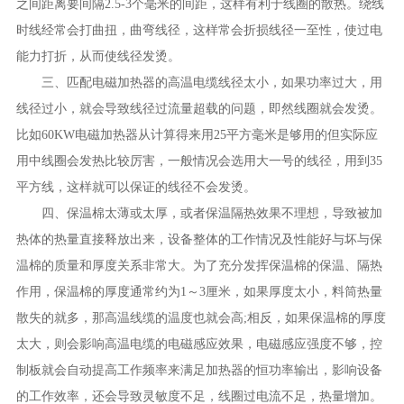
之间
距离
要间隔
2.5-
3个毫米的间距，这样有利于线圈的散热。绕线
时线经常会打曲扭，曲弯线径，这样常会折损线径一至性，使过电
能力打折，从而使线径发烫。
三、匹配电磁加热器的高温电缆线径太小，
如果功率过大，用
线径过小，就会导致线径过流量超载的问题，即然线圈就会发烫。
比如
60KW电磁加热器从
计算
得来
用
25平方毫米是够用的但实际应
用中线圈会发热比较厉害，一般
情况
会选用大一号的线径，用到
35
平方线，这样就可以保证的线径不会发烫。
四
、保温棉太薄或太厚，或者保温隔热效果不理想，导致被加
热体的热量直接释放出来，设备整体的工作情况及性能好与坏与保
温棉的质量和厚度关系非常大。为了充分发挥保温棉的保温、隔热
作用，保温棉的厚度通常约为
1～3厘米，如果厚度太小，料筒热量
散失的就多，那高温线缆的温度也就会高;相反，如果保温棉的厚度
太大，则会影响高温电缆的电磁感应效果，
电
磁感应强度不够，控
制板就会自动提高工作频率来满足加热器的恒功率输出，影响设备
的工作效率，还会导致灵敏度不足，线圈过电流不足，热量增加。